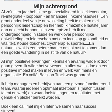
Mijn achtergrond
Al zo’n tien jaar heb ik me gespecialiseerd in ziekteverzuim,
re-integratie,- loopbaan,- en financieel inkomensadvies. Een
groot onderdeel van je ontwikkeling heeft te maken met
persoonlijk leiderschap en hier heb ik mezelf de laatste jaren
dan ook echt behoorlijk in verdiept: zo heb ik me
ondergedompeld in studie en werk over persoonlijke
ontwikkeling en leiderschap met een focus op gezondheid en
vitaliteit. Koude douches, cryotherapie, sporten.....En
natuurlijk wat is een betere manier om tot rust te komen dan
een goede wandeling in de stilte van de natuur?
Al mijn positieve ervaringen, kennis en ervaring wilde ik door
gaan geven. Ik wilde het verweven in alles wat ik doe en een
positieve impact maken in leven en werk van mens en
organisatie. En voilà. Back on Track was geboren!
Ik help managers en bedrijven aan een gezond functionerend
team, waarbij iedereen optimaal inzetbaar is (match tussen
talent en werk) en waar doelstellingen en resultaten met
gemak en plezier bereikt worden.
Boek een call met mij en laten we samen naar succes
streven!