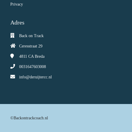
Privacy
Adres
Back on Track
Ceresstraat 29
4811 CA
Breda
0031647603008
info@deruijtercc.nl
©Backontrackcoach.nl